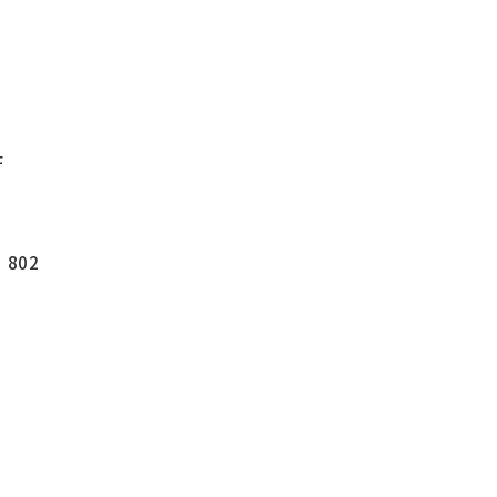
F
802