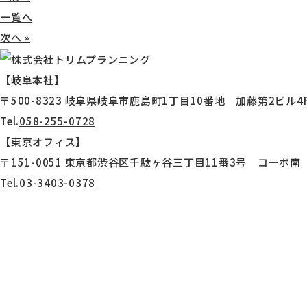
一覧へ
次へ »
【岐阜本社】
〒500-8323 岐阜県岐阜市鹿島町1丁目10番地 加藤第2ビル4
Tel.
058-255-0728
【東京オフィス】
〒151-0051 東京都渋谷区千駄ヶ谷三丁目11番3号 コーポ南 
Tel.
03-3403-0378
HOME
会社概要
当社について
よくある質問
製品実績
お問い合わせ
製作現地案内
求人情報