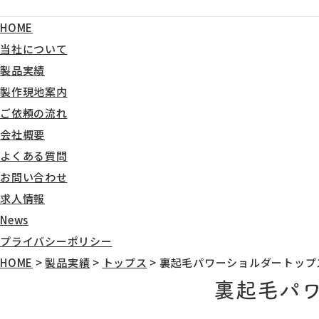
HOME
当社について
製品実績
製作現地案内
ご依頼の流れ
会社概要
よくある質問
お問い合わせ
求人情報
News
プライバシーポリシー
HOME
>
製品実績
>
トップス
>
裏起毛パワーショルダートップ
裏起毛パ