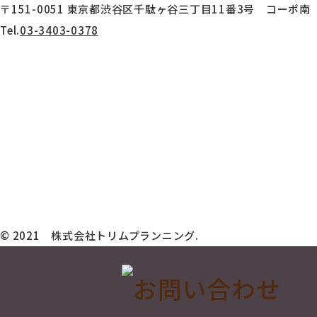
〒151-0051 東京都渋谷区千駄ヶ谷三丁目11番3号 コーポ南 
Tel.
03-3403-0378
HOME
会社概要
当社について
よくある質問
製品実績
お問い合わせ
製作現地案内
求人情報
ご依頼の流れ
News
プライバシーポリシー
© 2021 株式会社トリムプランニング.